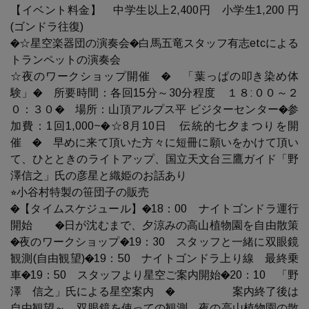
【イベント料金】 中学生以上2,400円 小学生1,200 円
(ゴンドラ往復)
�☆星空楽器団の演奏会�白馬五竜スタッフ有志etcによる
トランペットの演奏会
☆夜のワークショップ開催 � 「葉っぱの叩き染め体
験」� 所要時間：各回15分～30分程度 １８:００～２
０：３０� 場所：山頂アルプス平 ビジターセンター�参
加費：1回1,000~�☆8月10日 伝統的七夕まつりを開
催 � 早めに来て頂いた方々に短冊に願いをかけて頂い
て、ひとときのライトアップ、国立天文台三鷹ガイド「野
澤信之」氏の彦星と織姫のお話あり
⭐︎小谷村特製の笹団子の販売
�【タイムスケジュール】�18：00 ナイトゴンドラ運行
開始 �日が沈むまで、夕涼みの高山植物園を自由散策
�夜のワークショップ�19：30 スタッフと一緒に双眼鏡
観測(自由観望)�19：50 ナイトゴンドラ上り線 最終乗
車�19：50 スタッフより星空ご案内開始�20：10 「野
澤 信之」氏による星空案内 � 案内終了後は
自由観望～ 双眼鏡を使っての観測、夜の高山植物園の散