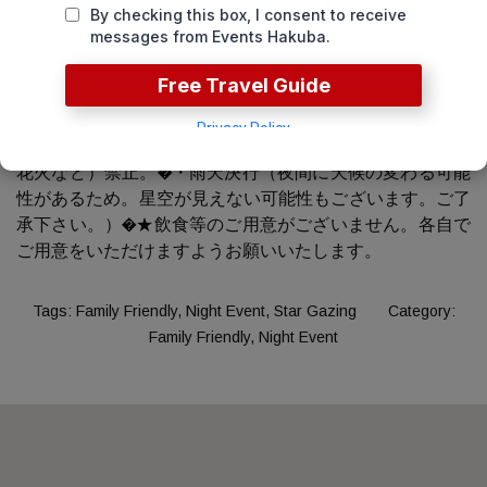
決行★�・テントご要望の方は事前に申しつけ下さい。
�・星空、流星群は見られない場合もありますのでご了承
下さい。�・21:30～翌朝7:30までは安全上レストラン
Alps 360内及び指定観測場所以外には立ち入らない様お願
い致します(自由散策禁止)�・登山目的でのご利用はご遠
慮ください。�・アルプス平での火気の取り扱い（BBQ,
花火など）禁止。�・雨天決行（夜間に天候の変わる可能
性があるため。星空が見えない可能性もございます。ご了
承下さい。）�★飲食等のご用意がございません。各自で
ご用意をいただけますようお願いいたします。
Tags:
Family Friendly, Night Event, Star Gazing
Category:
Family Friendly, Night Event