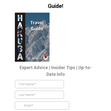
休憩可能、仮眠のための場所はなし。）�【テント料金】
�オプション１：テント1張り(最大５名用) 5,000円(事前
予約のみ)�オプション２：テント持参1張り 2,000円(事
前予約のみ)�【定員】 約20人 ※キャンセルのご連絡
は8/12当日12：00までにご連絡下さい。ご連絡のない場
合はキャンセル料として100％頂戴いたします。�【タイ
ムスケジュール】※宿泊ナイトゴンドライベントは、上記
の日帰りナイトゴンドラとスケジュールが異なりますの
で、ご注意ください。�8/12
21:00～21:20 テレキャビン乗車（上り） ナイトゴンド
ラ運行中�21:30～アルプス平広場集合 （スタッフによ
るキックオフ）�22:00～野澤氏による星空ガイド(雨天の
場合は、レストランAlps 360内でダジックアースの解説)�
山岳写真家重金氏ワンポイント星空撮影レッスン
終了後~自由鑑賞 �【観賞場所】(テレキャビン展望台
アルプス平レストラン360前など)双眼鏡、望遠鏡の設置
�8/13
4:50~ ご来光鑑賞(スタッフによる自由参加)�7:00～ テ
レキャビン運行開始 自由解散��【注意事項】�★雨天