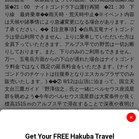
策�21：00 ナイトゴンドラ下山運行再開 �21：30 下
り線 最終乗車��雨天時・荒天時中止�※イベント内容
は天候や諸事情により急遽変更になる場合があります。ご
了承ください。��【注意事項】�白馬五竜ナイトゴンド
ラは登山利用できません。上りに乗車していただいた方は
全員下っていただきます。アルプス平での野営は一切お断
りしております。また、下りのみのご利用もできません。
万一、五竜岳方面からの下山が遅れた場合はナイトゴンド
ラ料金ではなく既定の延長料金をいただきます。(ナイト
ゴンドラのチケットは往復券となりエスカルプラザでのみ
販売いたします。) ��② 8/12は山頂に泊まって、国立天
文台三鷹ガイド「野澤信之」氏と一緒にペルセウス座流星
群を眺めよう�今年のペルセウス流星群は大変条件が良く
標高1515ｍのアルプス平で滞在することで深夜や夜明け
にかけてペルセウス座流星群を眺める事ができるかもしれ
×
ません。ぜひ観望会にご参加ください。��【日時】8月
12日(月) 21:00〜�【イベント料金】 中学生以上5,000
円 小学生2,500円 ※ゴンドラ往復代含む （施設内で