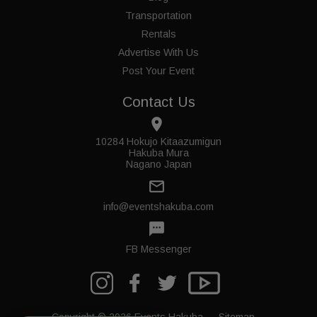
Transportation
Rentals
Advertise With Us
Post Your Event
Contact Us
place
10284 Hokujo Kitaazumigun
Hakuba Mura
Nagano Japan
mail_outline
info@eventshakuba.com
textsms
FB Messenger