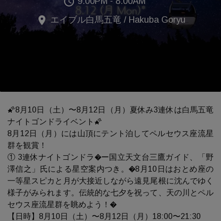
access_time
9:00PM - 8:00AM
place
エイブル白馬五竜 / Hakuba Goryu
🌠8月10日（土）〜8月12日（月）夏休み3連休は白馬五竜
ナイトゴンドライベント🌠
8月12日（月）には山頂にテント泊してペルセウス座流星
群を観賞！
① 3連休ナイトゴンドラ�ー国立天文台三鷹ガイド、「野
澤信之」氏による星空案内つき。�8月10日はおとめ座の
一等星スピカと月が大接近しながら遠見尾根に沈んでゆく
様子がみられます。伝統的な七夕を祝って、天の川とペル
セウス座流星群を眺めよう！�
【日時】8月10日（土）〜8月12日（月）18:00〜21:30